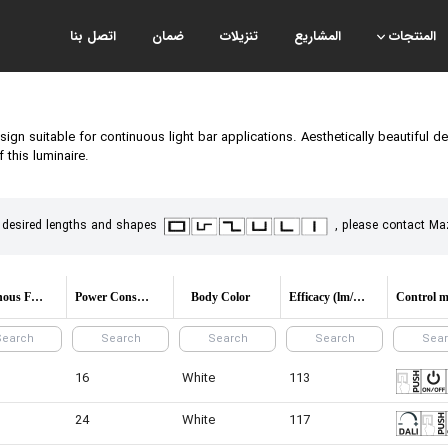
المنتجات
المشاريع
تنزيلات
ضمان
اتصل بنا
ign suitable for continuous light bar applications. Aesthetically beautiful de
 this luminaire.
 desired lengths and shapes
, please contact Ma
Luminous Flux
Power Consumption
Body Color
Efficacy (lm/W)
16
White
113
24
White
117