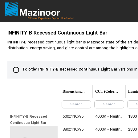
INFINITY-B
Recessed Continuous Light Bar
INFINITY-B
recessed continuous light bar is Mazinoor state of the art des
distribution, energy saving, and glare control are among the highlights of
To order
INFINITY-B Recessed Continuous Light Bar
versions in
Dimensions(mm)
CCT (Color temperature)
600x110x95
4000K - Neutral White
1800
INFINITY-B Recessed 
Continuous Light Bar
880x110x95
4000K - Neutral White
2800