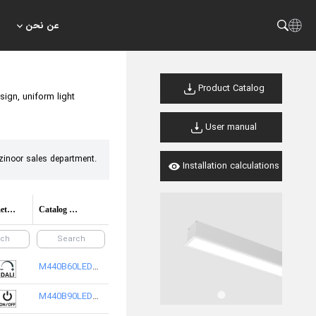
عن نحن
Product Catalog
sign, uniform light
User manual
zinoor sales department.
Installation calculations
Control method options
Catalog Code/product code
M440B60LED2AF-W
M440B90LED2AF-W