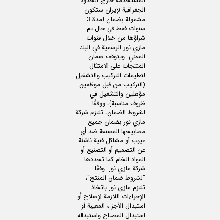
المستخدمة خارج الحدود
الجغرافية لإيران ستكون
مشمولة بضمان لمدة 3
سنوات فقط في حال تم
شراؤها من خلال قنوات
مازي نور الرسمية في البلد
المعني. ويتوقف ضمان
المنتجات على الامتثال
لتعليمات التركيب والتشغيل
(التركيب من قبل موظفين
مؤهلين والتشغيل في
ظروف مناسبة)، ووفقًا
لشروط الضمان، تلتزم شركة
مازي نور بضمان جميع
مصابيحها المصنعة ضد أي
عيوب أو مشاكل فنية ناشئة
عن التصميم أو التصنيع أو
المواد الخام كما تحددها
شركة مازي نور. وفقًا
”لشروط ضمان المنتج“،
تلتزم مازي نور باتخاذ
الإجراءات اللازمة لإصلاح أو
استبدال الأجزاء المعيبة أو
استبدال المصباح واستبداله