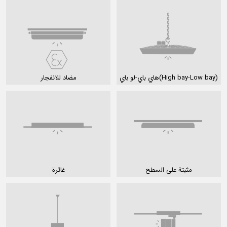
هاي باي-لو باي(High bay-Low bay)
مضاد للانفجار
مثبتة على السطح
غائرة