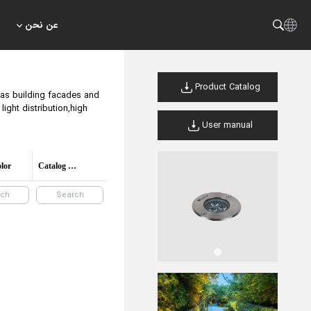
عن نحن
Product Catalog
h as building facades and
ight distribution,high
User manual
lor
Catalog Code/product code