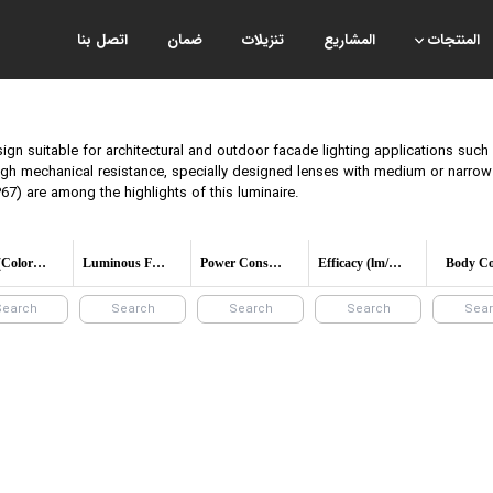
المنتجات
المشاريع
تنزيلات
ضمان
اتصل بنا
sign suitable for architectural and outdoor facade lighting applications suc
igh mechanical resistance, specially designed lenses with medium or narrow l
P67) are among the highlights of this luminaire.
CCT (Color temperature)
Luminous Flux
Power Consumption
Efficacy (lm/W)
Body Co