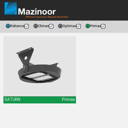
Reliance
Climax
Optimax
Primax
i
i
i
i
SATURN
Primax