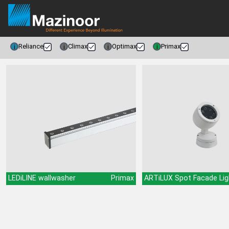
Reliance
Climax
Optimax
Primax
i
i
i
i
LEDiLINE wallwasher
Primax
ARTiLUX Spot Facade Lig